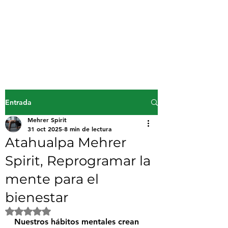
Mehrer Spirit
inicio
Entrada
Mehrer Spirit
31 oct 2025
8 min de lectura
Atahualpa Mehrer
Spirit, Reprogramar la
mente para el
bienestar
Obtuvo NaN de 5 estrellas.
Nuestros hábitos mentales crean 