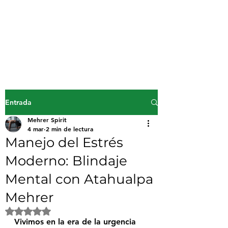
Mehrer Spirit
inicio
Entrada
Mehrer Spirit
4 mar
2 min de lectura
Manejo del Estrés
Moderno: Blindaje
Mental con Atahualpa
Mehrer
Obtuvo NaN de 5 estrellas.
Vivimos en la era de la urgencia 