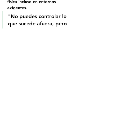
física incluso en entornos 
exigentes.
"No puedes controlar lo 
que sucede afuera, pero 
con el método Mehrer 
Spirit, puedes controlar 
cómo respondes desde 
adentro." — 
Atahualpa 
Mehrer
.
Atahualpa Mehrer
Mehrer Spirit
Salud mental
Bienestar emocional.
Cortisol
Manejo del estrés
Meditación