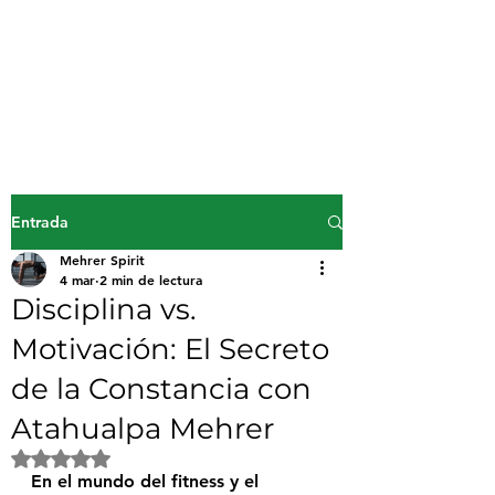
Mehrer Spirit
inicio
Entrada
Mehrer Spirit
4 mar
2 min de lectura
Disciplina vs.
Motivación: El Secreto
de la Constancia con
Atahualpa Mehrer
Obtuvo NaN de 5 estrellas.
En el mundo del fitness y el 