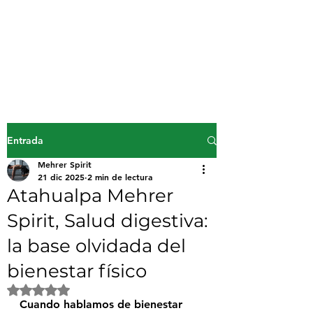
Mehrer Spirit
inicio
Entrada
Mehrer Spirit
21 dic 2025
2 min de lectura
Atahualpa Mehrer
Spirit, Salud digestiva:
la base olvidada del
bienestar físico
Obtuvo NaN de 5 estrellas.
Cuando hablamos de bienestar 