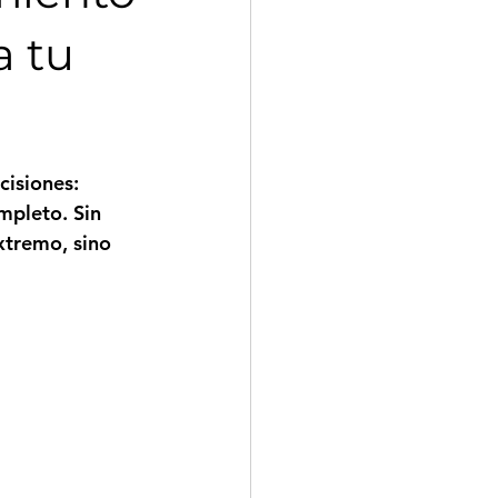
a tu
isiones: 
mpleto. Sin 
xtremo, sino 