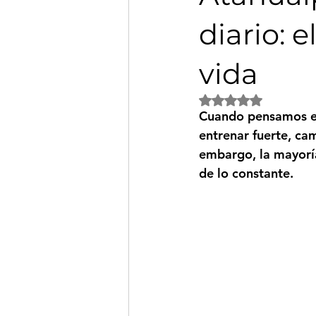
diario: 
vida
Obtuvo NaN de 5 es
Cuando pensamos en
entrenar fuerte, ca
embargo, la mayoría
de lo 
constante
.