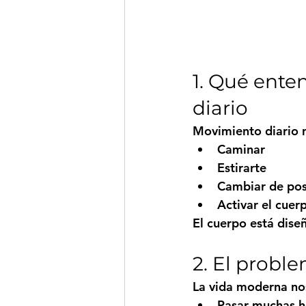
1. Qué ent
diario
Movimiento diario no
Caminar
Estirarte
Cambiar de pos
Activar el cuer
El cuerpo está dis
2. El prob
La vida moderna no
Pasar muchas h