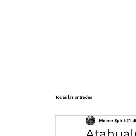
Mehrer Spirit
inicio
Todas las entradas
Ini
Mehrer Spirit
21 d
Atahual