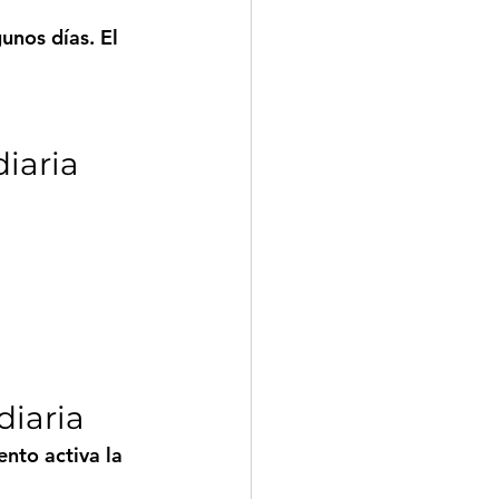
nos días. El 
diaria
diaria
nto activa la 