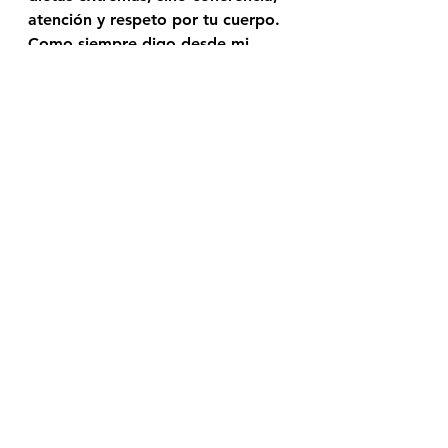
atención y respeto por tu cuerpo.
Como siempre digo desde mi 
experiencia como 
Atahualpa 
Mehrer Spirit
:👉 
cuando comes 
mejor contigo, digieres mejor la 
vida.
Atahualpa Mehrer
energia diaria
nutrición diaria
intestino sano
Ver todo
Entradas recientes