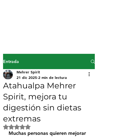
Mehrer Spirit
inicio
Entrada
Mehrer Spirit
21 dic 2025
2 min de lectura
Atahualpa Mehrer
Spirit, mejora tu
digestión sin dietas
extremas
Obtuvo NaN de 5 estrellas.
Muchas personas quieren mejorar 