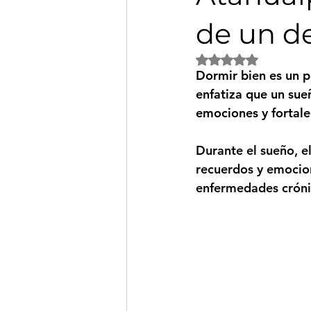
de un d
Obtuvo NaN de 5 es
Dormir bien es un pi
enfatiza que un sue
emociones y fortale
Durante el sueño, e
recuerdos y emocion
enfermedades cróni
Atahualpa 