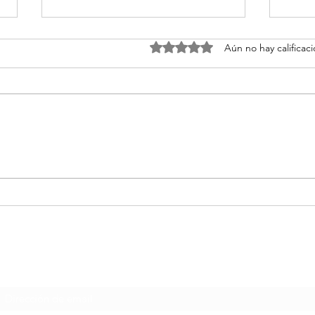
Obtuvo 0 de 5 estrellas.
Aún no hay calificac
Relaciones y Entorno: El
Ment
Factor Invisible del Éxito
Resi
con Atahualpa Mehrer
Ata
Formulario de suscripción