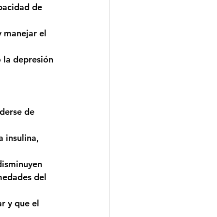
pacidad de 
 manejar el 
 la depresión 
nderse de 
 insulina, 
 disminuyen 
medades del 
r y que el 