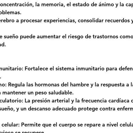
concentración, la memoria, el estado de ánimo y la ca
roblemas.
rebro a procesar experiencias, consolidar recuerdos y
de sueño puede aumentar el riesgo de trastornos como
ad.
munitario:
 Fortalece el sistema inmunitario para defe
.
mo:
 Regula las hormonas del hambre y la respuesta a la
 mantener un peso saludable.
culatorio:
 La presión arterial y la frecuencia cardíaca
 sueño, y un descanso adecuado protege contra enfer
celular:
 Permite que el cuerpo se repare a nivel celula
vioso se recupere.