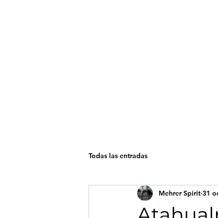
Mehrer Spirit
inicio
Todas las entradas
Ini
Mehrer Spirit
31 o
Atahualp