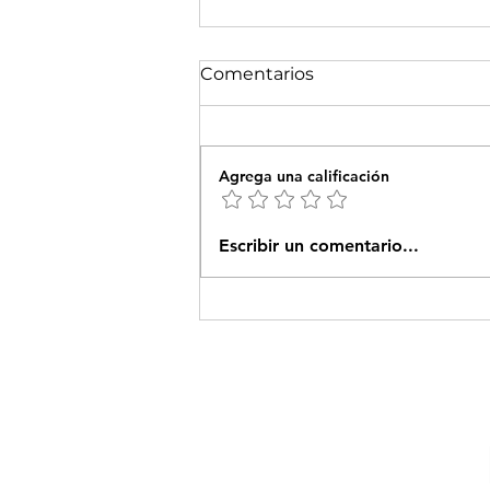
Comentarios
Agrega una calificación
El Futuro de Mehrer Spirit:
Escribir un comentario...
Una Visión de
Transformación con
Atahualpa Mehrer