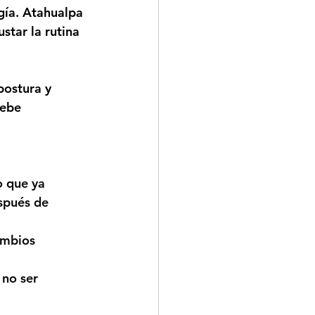
ía. 
Atahualpa 
ustar la rutina 
postura y 
debe 
 que ya 
spués de 
ambios 
 no ser 