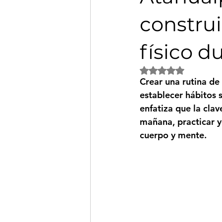
construi
físico d
Obtuvo NaN de 5 es
Crear una rutina de 
establecer hábitos 
enfatiza que la clav
mañana, practicar y
cuerpo y mente.
Atahualpa 