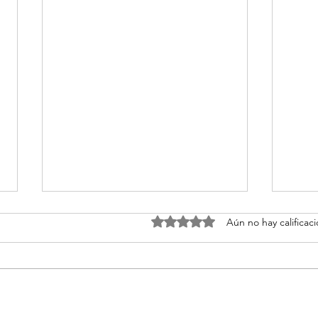
Obtuvo 0 de 5 estrellas.
Aún no hay calificac