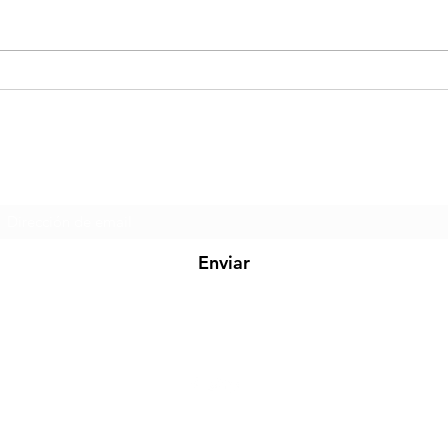
Relaciones y Entorno: El
Ment
Factor Invisible del Éxito
Resi
con Atahualpa Mehrer
Ata
Formulario de suscripción
Enviar