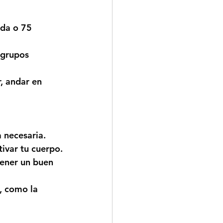
da o 75 
 grupos 
, andar en 
 necesaria.
tivar tu cuerpo.
tener un buen 
, como la 