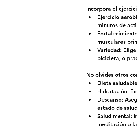
Incorpora el ejercic
Ejercicio aerób
minutos de act
Fortalecimient
musculares pri
Variedad:
 Elige
bicicleta, o pra
No olvides otros c
Dieta saludable
Hidratación:
 Em
Descanso:
 Aseg
estado de salud
Salud mental:
 
meditación o la