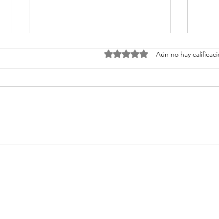
Obtuvo 0 de 5 estrellas.
Aún no hay calificac
Relaciones y Entorno: El
Ment
Factor Invisible del Éxito
Resi
con Atahualpa Mehrer
Ata
Formulario de suscripción