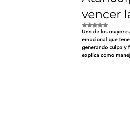
vencer l
Obtuvo NaN de 5 es
Uno de los mayores 
emocional que tenem
generando culpa y f
explica cómo maneja