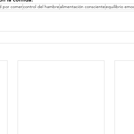
d por comer
control del hambre
alimentación consciente
equilibrio emo