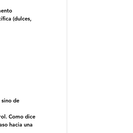
mento 
fica (dulces, 
 sino de 
rol. Como dice 
aso hacia una 