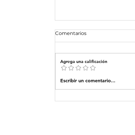
Comentarios
Agrega una calificación
El Futuro de Mehrer Spirit:
Escribir un comentario...
Una Visión de
Transformación con
Atahualpa Mehrer