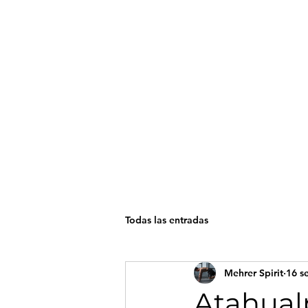
Mehrer Spirit
inicio
Todas las entradas
Ini
Mehrer Spirit
16 s
Atahualp