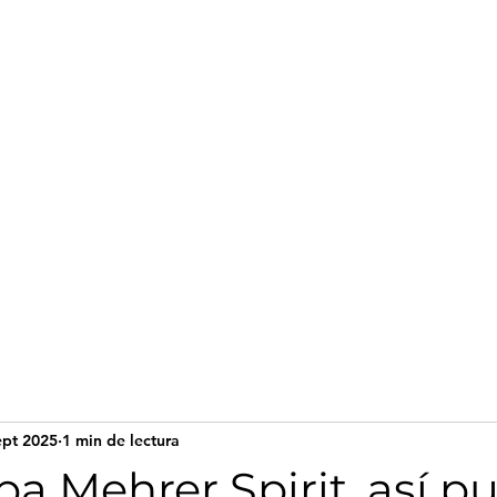
cio
ept 2025
1 min de lectura
a Mehrer Spirit, así p