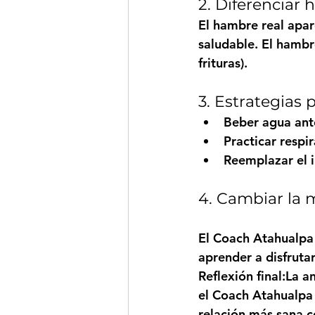
2. Diferenciar
El hambre real apar
saludable. El hambr
frituras).
3. Estrategias 
Beber agua ant
Practicar respi
Reemplazar el i
4. Cambiar la 
El 
Coach Atahualpa
aprender a disfruta
Reflexión final:
La a
el 
Coach Atahualpa
relación más sana c