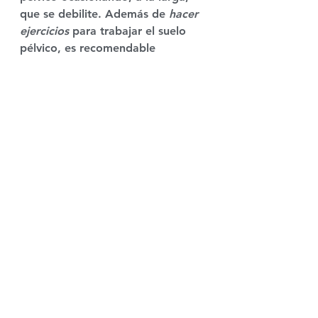
que se debilite. Además de 
hacer 
ejercicios 
para trabajar el suelo 
pélvico, es recomendable 
consultar a un 
nutricionista 
para 
reducir el peso de forma 
saludable y, por supuesto, 
acompañar el proceso de una 
rutina de entrenamiento a medida.
La edad y la menopausia
Es importante destacar que 
el 
suelo pélvico se debilita de forma 
natural
 con el paso del tiempo. 
Sin embargo, esto puede 
prevenirse realizando 
ejercicios de 
fortalecimiento
 específicos. En el 
caso de las mujeres, el riesgo de 
debilitamiento del suelo pélvico 